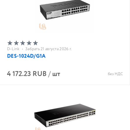
D-Link
•
Забрать 21 августа 2026 г.
DES-1024D/G1A
4 172.23 RUB
/
шт
без НДС