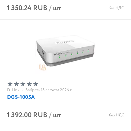
1 350.24 RUB
/
шт
без НДС
D-Link
•
Забрать 13 августа 2026 г.
DGS-1005A
1 392.00 RUB
/
шт
без НДС