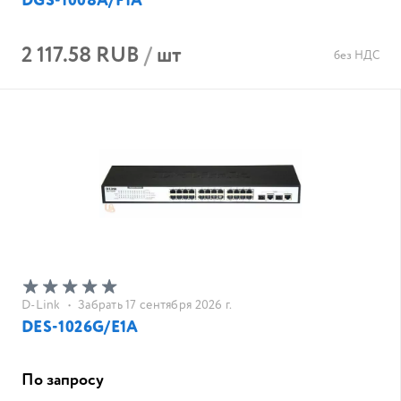
DGS-1008A/F1A
2 117.58 RUB
/
шт
без НДС
D-Link
•
Забрать 17 сентября 2026 г.
DES-1026G/E1A
По запросу