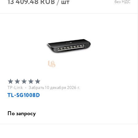
13 409.48 RUB
/
шт
без НДС
TP-Link
•
Забрать 10 декабря 2026 г.
TL-SG1008D
По запросу