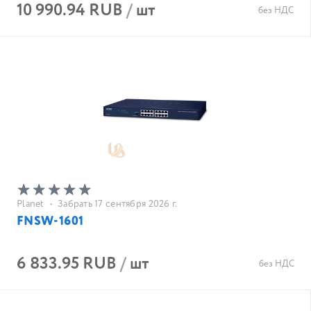
10 990.94 RUB
/
шт
без НДС
Planet
•
Забрать 17 сентября 2026 г.
FNSW-1601
6 833.95 RUB
/
шт
без НДС