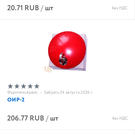
20.71 RUB
/
шт
без НДС
Фармтехсервис
•
Забрать 24 августа 2026 г.
ОИР-2
206.77 RUB
/
шт
без НДС