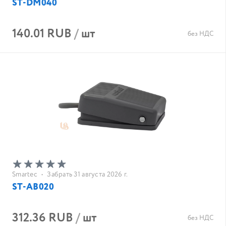
ST-DM040
140.01 RUB
/
шт
без НДС
Smartec
•
Забрать 31 августа 2026 г.
ST-AB020
312.36 RUB
/
шт
без НДС