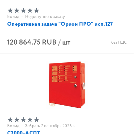
Болид
•
Недоступно к заказу
Оперативная задача "Орион ПРО" исп.127
120 864.75 RUB
/
шт
без НДС
Болид
•
Забрать 7 сентября 2026 г.
С2000-АСПТ