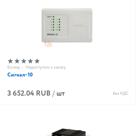
Болид
•
Недоступно к заказу
Сигнал-10
3 652.04 RUB
/
шт
без НДС