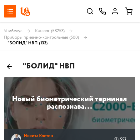
Унибелус
Каталог
(58253)
Приборы приемно-контрольные
(500)
"БОЛИД" НВП
(133)
"БОЛИД" НВП
Новый биометрический терминал
распознава...
Никита Костин
557