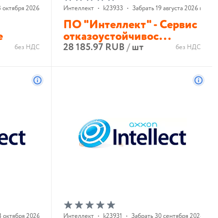
 октября 2026 г.
Интеллект
•
k23933
•
Забрать 19 августа 2026 г.
ПО "Интеллект" - Сервис
е
отказоустойчивос...
28 185.97 RUB
/
шт
без НДС
без НДС
В корзину
3 октября 2026 г.
Интеллект
•
k23931
•
Забрать 30 сентября 2026 г.