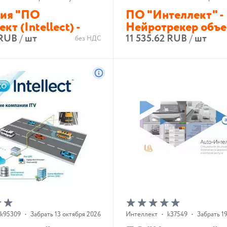
ия "ПО
ПО "Интеллект" -
кт (Intellect) -
Нейротрекер объе
 RUB
/
шт
11 535.62 RUB
/
шт
без НДС
В корзину
В корзину
k95309
•
Забрать 13 октября 2026 г.
Интеллект
•
k37549
•
Забрать 19