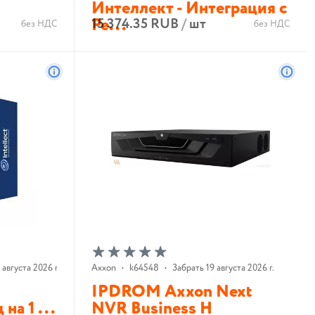
Интеллект - Интеграция с
Pe...
15 374.35 RUB
/
шт
без НДС
без НДС
В корзину
 августа 2026 г.
Axxon
•
k64548
•
Забрать 19 августа 2026 г.
IPDROM Axxon Next
на 1 ...
NVR Business H