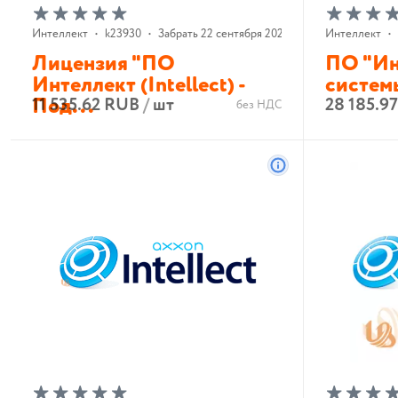
Интеллект
•
k23930
•
Забрать 22 сентября 2026 г.
Интеллект
•
Лицензия "ПО
ПО "Ин
Интеллект (Intellect) -
систем
Под...
11 535.62 RUB
/
шт
28 185.9
без НДС