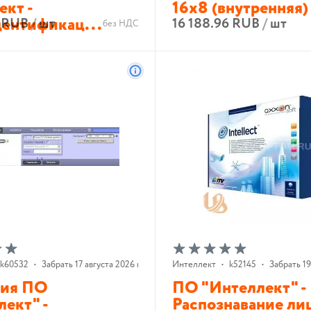
ект -
16x8 (внутренняя)
ентификац...
9 RUB
/
шт
16 188.96 RUB
/
шт
без НДС
В корзину
В корзину
k60532
•
Забрать 17 августа 2026 г.
Интеллект
•
k52145
•
Забрать 19
зия ПО
ПО "Интеллект" -
ект" -
Распознавание лиц 