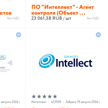
ПО "Интеллект" - Агент
ктов
контроля (Объект ...
23 061.38 RUB
/
шт
без НДС
без НДС
В корзину
 августа 2026 г.
Интеллект
•
k23939
•
Забрать 19 августа 2026 г.