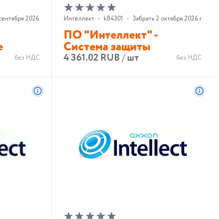
сентября 2026 г.
Интеллект
•
k84301
•
Забрать 2 октября 2026 г.
ПО "Интеллект" -
е
Система защиты
4 361.02 RUB
/
шт
без НДС
без НДС