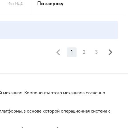
По запросу
без НДС
В корзину
1
2
3
й механизм. Компоненты этого механизма слаженно
атформы, в основе которой операционная система с