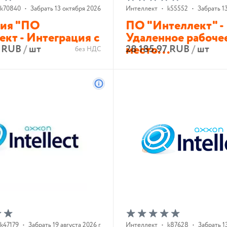
k70840
•
Забрать 13 октября 2026 г.
Интеллект
•
k55552
•
Забрать 13
ия "ПО
ПО "Интеллект" -
кт - Интеграция с
Удаленное рабоче
место...
2 RUB
/
шт
28 185.97 RUB
/
шт
без НДС
В корзину
В корзину
k47179
•
Забрать 19 августа 2026 г.
Интеллект
•
k87628
•
Забрать 1