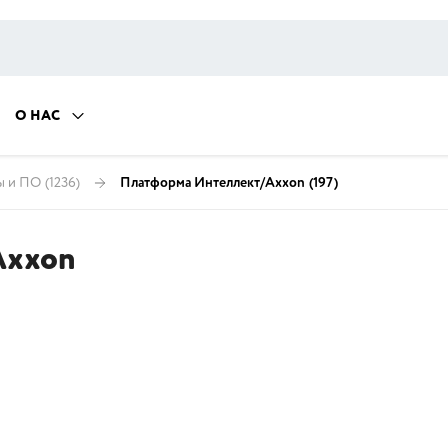
О НАС
ы и ПО
(1236)
Платформа Интеллект/Axxon
(197)
Axxon