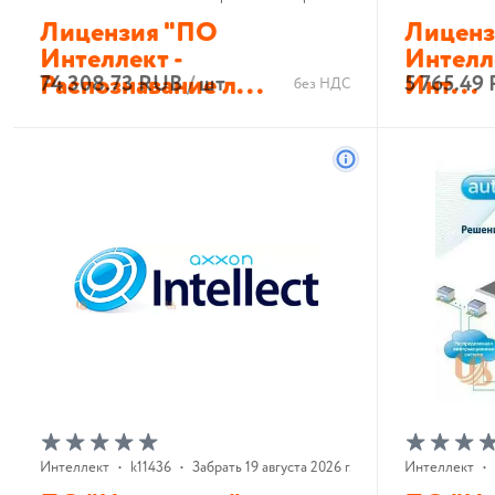
Лицензия "ПО
Лиценз
Интеллект -
Интелле
Распознавание л...
Инт...
74 308.73 RUB
/
шт
5 765.49
без НДС
В корзину
Интеллект
•
k11436
•
Забрать 19 августа 2026 г.
Интеллект
•