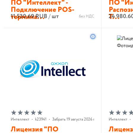
ПО "Интеллект" -
ПО "Ин
Подключение POS-
Распоз
термина...
Т...
11 530.69 RUB
/
шт
24 980.6
без НДС
В корзину
Интеллект
•
k23941
•
Забрать 19 августа 2026 г.
Интеллект
•
Лицензия "ПО
Лиценз