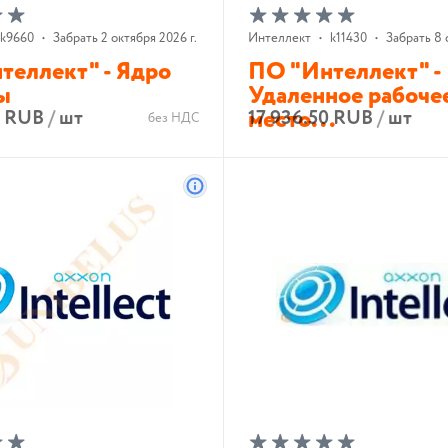
k9660
•
Забрать 2 октября 2026 г.
Интеллект
•
k11430
•
Забрать 8 
теллект" - Ядро
ПО "Интеллект" -
ы
Удаленное рабоче
место...
7 RUB
/
шт
17 936.50 RUB
/
шт
без НДС