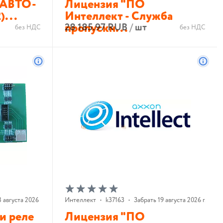
 АВТО-
Лицензия "ПО
)...
Интеллект - Служба
пропускн...
28 185.97 RUB
/
шт
без НДС
без НДС
В корзину
 августа 2026 г.
Интеллект
•
k37163
•
Забрать 19 августа 2026 г.
и реле
Лицензия "ПО