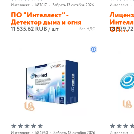
Интеллект
•
k87617
•
Забрать 13 октября 2026 г.
Интеллект
•
ПО "Интеллект" -
Лиценз
Детектор дыма и огня
Интелле
ОП...
11 535.62 RUB
/
шт
18 579.7
без НДС
В корзину
Интеллект
•
k84950
•
Забрать 13 октября 2026 г.
Интеллект
•