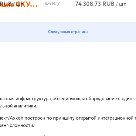
ация СКУ...
 RUB
/
шт
74 308.73 RUB
/
шт
без НДС
В корзину
В корзину
Следующая страница
ованная инфраструктура, объединяющая оборудование в едины
льной аналитики.
кт/Axxon построен по принципу открытой интеграционной пл
овня сложности.