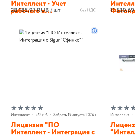
Интеллект - Учет
Интелл
рабочего в...
Фотоид
28 185.97 RUB
/
шт
11 530.6
без НДС
В корзину
Интеллект
•
k62706
•
Забрать 19 августа 2026 г.
Интеллект
•
Лицензия "ПО
Лицен
Интеллект - Интеграция с
"Интелл