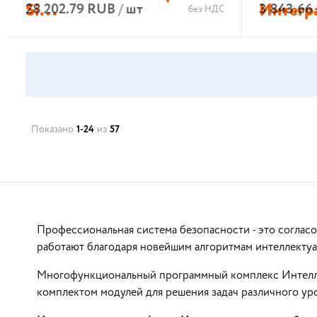
Si...
Интегр
28 202.79 RUB
/
шт
3 843.66
без НДС
В корзину
Показано
1-24
из
57
Профессиональная система безопасности - это соглас
работают благодаря новейшим алгоритмам интеллектуа
Многофункциональный программный комплекс Интелле
комплектом модулей для решения задач различного ур