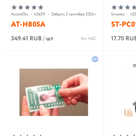
AccordTec
•
k36311
•
Забрать 2 сентября 2026 г.
Smartec
•
k3
AT-H805A
ST-PC
349.41 RUB
/
шт
17.70 RU
без НДС
В корзину