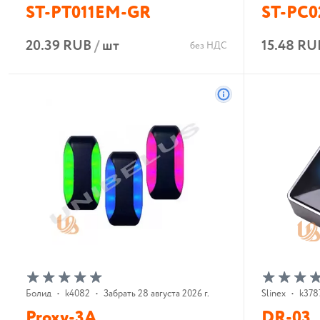
ST-PT011EM-GR
ST-PC
20.39 RUB
/
шт
15.48 RU
без НДС
В корзину
Болид
•
k4082
•
Забрать 28 августа 2026 г.
Slinex
•
k378
Proxy-3A
DR-03