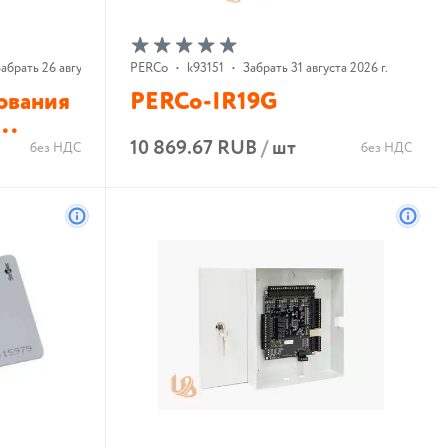
абрать 26 августа 2026 г.
PERCo
•
k93151
•
Забрать 31 августа 2026 г.
ования
PERCo-IR19G
..
10 869.67 RUB
/
шт
без НДС
без НДС