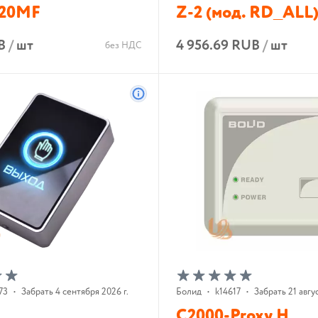
020MF
Z-2 (мод. RD_ALL
B
/
шт
4 956.69 RUB
/
шт
без НДС
В корзину
В корзину
73
•
Забрать 4 сентября 2026 г.
Болид
•
k14617
•
Забрать 21 авгус
С2000-Proxy H