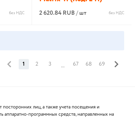
2 620.84 RUB
/
шт
без НДС
без НДС
В корзину
1
2
3
67
68
69
...
 посторонних лиц, а также учета посещения и
ь аппаратно-программных средств, направленных на