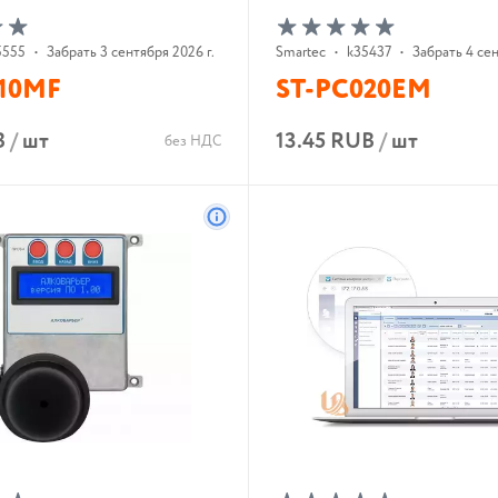
5555
•
Забрать 3 сентября 2026 г.
Smartec
•
k35437
•
Забрать 4 сен
010MF
ST-PC020EM
B
/
шт
13.45 RUB
/
шт
без НДС
В корзину
В корзину