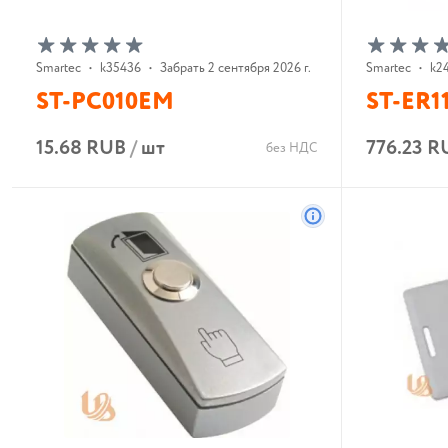
Smartec
•
k35436
•
Забрать 2 сентября 2026 г.
Smartec
•
k2
ST-PC010EM
ST-ER1
15.68 RUB
/
шт
776.23 R
без НДС