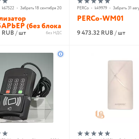
k67522
•
Забрать 18 сентября 2026 г.
PERCo
•
k49979
•
Забрать 31 авгу
ализатор
PERCo-WM01
РЬЕР (без блока
3 RUB
/
шт
9 473.32 RUB
/
шт
без НДС
В корзину
В корзину