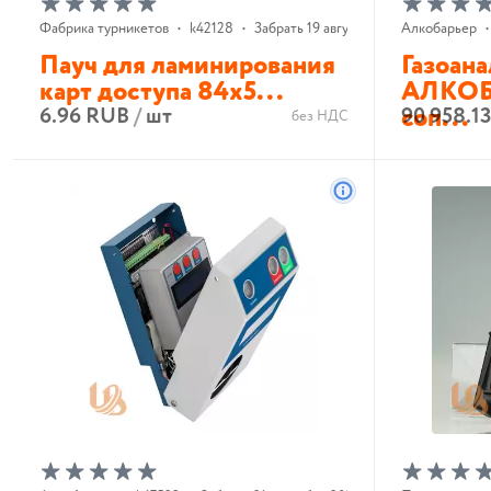
Фабрика турникетов
•
k42128
•
Забрать 19 августа 2026 г.
Алкобарьер
•
Пауч для ламинирования
Газоан
карт доступа 84х5...
АЛКОБА
соп...
6.96 RUB
/
шт
90 958.1
без НДС
В корзину