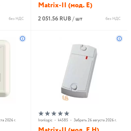
)
Matrix-II (мод. Е)
2 051.56 RUB
/
шт
без НДС
без НДС
В корзину
та 2026 г.
Ironlogic
•
k4585
•
Забрать 26 августа 2026 г.
Matrix-II (мод. E H)