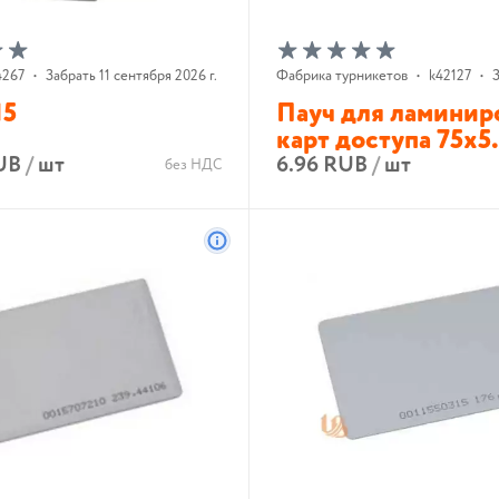
4267
•
Забрать 11 сентября 2026 г.
Фабрика турникетов
•
k42127
•
З
15
Пауч для ламинир
карт доступа 75х5.
UB
/
шт
6.96 RUB
/
шт
без НДС