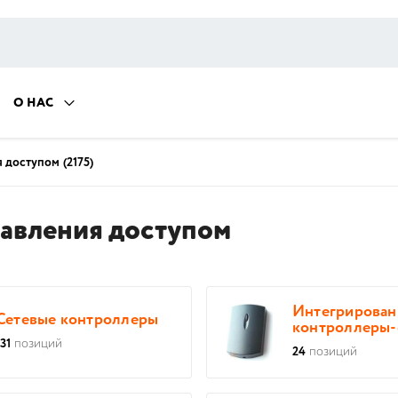
О НАС
я доступом
(2175)
равления доступом
Интегрирова
Сетевые контроллеры
контроллеры-с
131
позиций
24
позиций