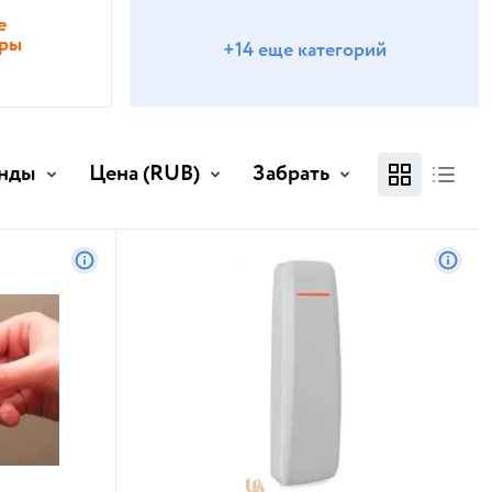
е
оры
+14 еще категорий
нды
Цена
(RUB)
Забрать