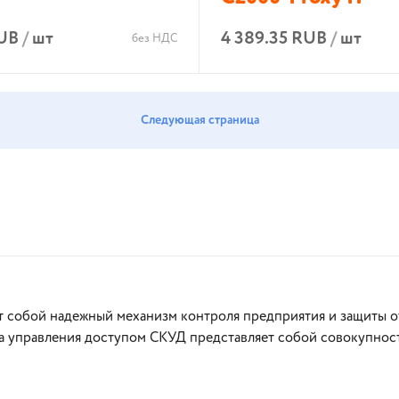
RUB
/
шт
4 389.35 RUB
/
шт
без НДС
В корзину
В корзину
Следующая страница
т собой надежный механизм контроля предприятия и защиты от
а управления доступом СКУД представляет собой совокупност