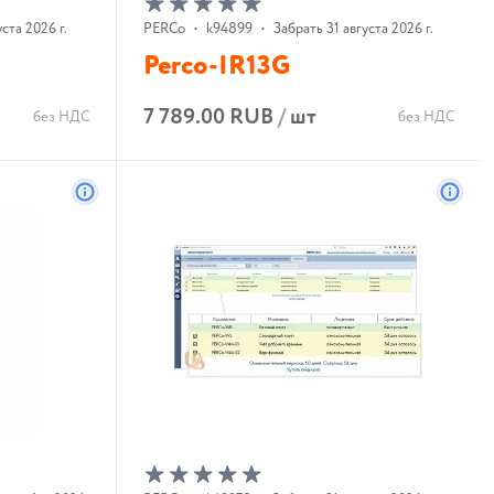
ста 2026 г.
PERCo
•
k94899
•
Забрать 31 августа 2026 г.
Perco-IR13G
7 789.00 RUB
/
шт
без НДС
без НДС
В корзину