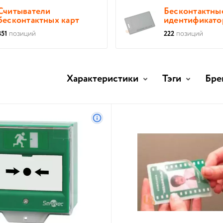
Считыватели
Бесконтактны
бесконтактных карт
идентификат
351
позиций
222
позиций
Характеристики
Тэги
Бре