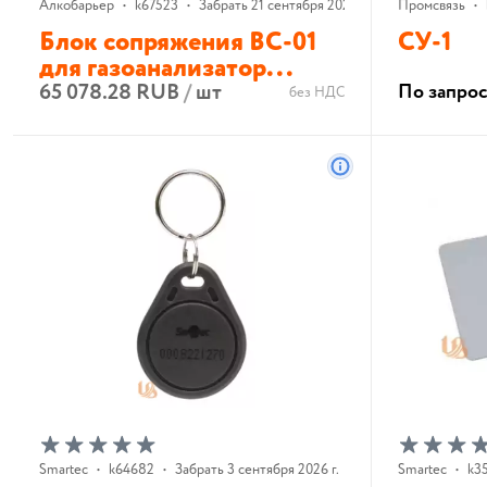
Алкобарьер
•
k67523
•
Забрать 21 сентября 2026 г.
Промсвязь
•
Блок сопряжения ВС-01
СУ-1
для газоанализатор...
65 078.28 RUB
/
шт
По запро
без НДС
В корзину
Smartec
•
k64682
•
Забрать 3 сентября 2026 г.
Smartec
•
k3