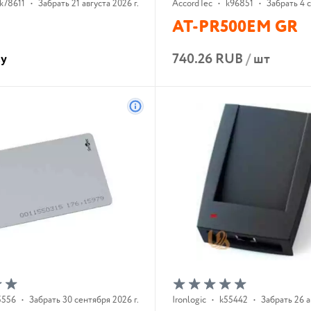
k78611
•
Забрать 21 августа 2026 г.
AccordTec
•
k96851
•
Забрать 4 с
AT-PR500EM GR
740.26 RUB
/
шт
су
В корзину
В корзину
5556
•
Забрать 30 сентября 2026 г.
Ironlogic
•
k55442
•
Забрать 26 а