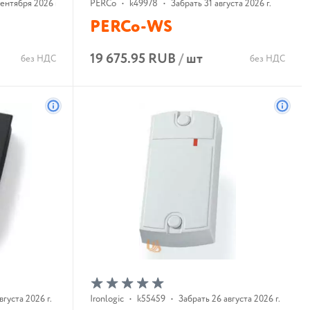
ентября 2026 г.
PERCo
•
k49978
•
Забрать 31 августа 2026 г.
PERCo-WS
19 675.95 RUB
/
шт
без НДС
без НДС
В корзину
вгуста 2026 г.
Ironlogic
•
k55459
•
Забрать 26 августа 2026 г.