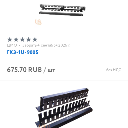
ЦМО
•
Забрать 4 сентября 2026 г.
ГКЗ-1U-9005
675.70 RUB
/
шт
без НДС