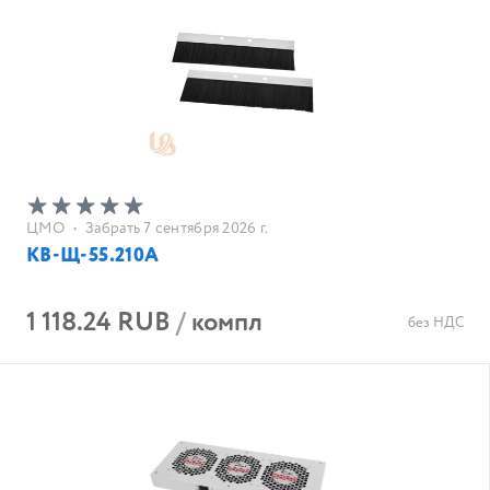
ЦМО
•
Забрать 7 сентября 2026 г.
КВ-Щ-55.210А
1 118.24 RUB
/
компл
без НДС