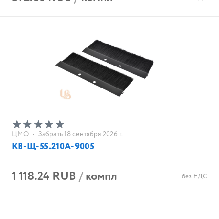
ЦМО
•
Забрать 18 сентября 2026 г.
КВ-Щ-55.210А-9005
1 118.24 RUB
/
компл
без НДС