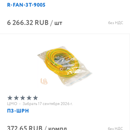
R-FAN-3T-9005
6 266.32 RUB
/
шт
без НДС
ЦМО
•
Забрать 17 сентября 2026 г.
ПЗ-ШРН
372.65 RUB
/
компл
без НДС