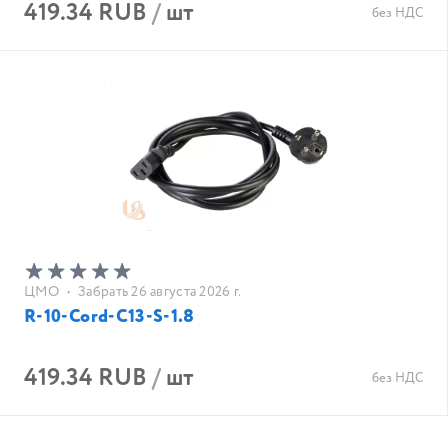
419.34 RUB
/
шт
без НДС
ЦМО
•
Забрать 26 августа 2026 г.
R-10-Cord-C13-S-1.8
419.34 RUB
/
шт
без НДС