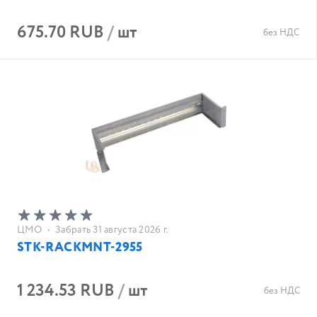
675.70 RUB
/
шт
без НДС
ЦМО
•
Забрать 31 августа 2026 г.
STK-RACKMNT-2955
1 234.53 RUB
/
шт
без НДС