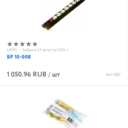
ЦМО
•
Забрать 25 августа 2026 г.
БР 10-008
1 050.96 RUB
/
шт
без НДС