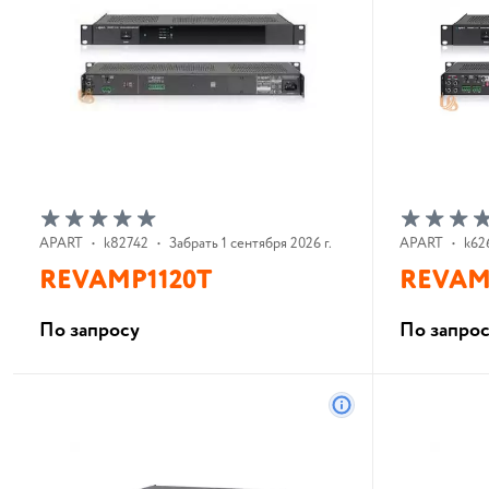
APART
•
k82742
•
Забрать 1 сентября 2026 г.
APART
•
k62
REVAMP1120T
REVAM
По запросу
По запро
В корзину