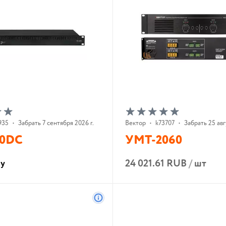
935
•
Забрать 7 сентября 2026 г.
Вектор
•
k73707
•
Забрать 25 авг
30DC
УМТ-2060
24 021.61 RUB
/
шт
су