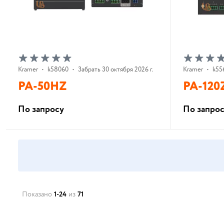
Kramer
•
k58060
•
Забрать 30 октября 2026 г.
Kramer
•
k55
PA-50HZ
PA-120
По запросу
По запро
В корзину
Показано
1-24
из
71