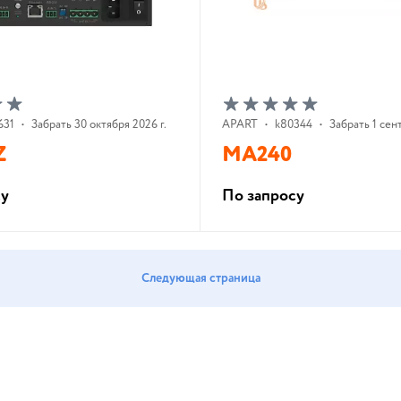
631
•
Забрать 30 октября 2026 г.
APART
•
k80344
•
Забрать 1 сен
Z
MA240
су
По запросу
В корзину
В корзину
Следующая страница