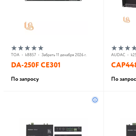
TOA
•
k8857
•
Забрать 11 декабря 2026 г.
AUDAC
•
k2
DA-250F CE301
CAP44
По запросу
По запро
В корзину