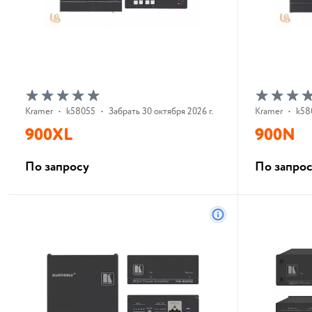
Kramer
•
k58055
•
Забрать 30 октября 2026 г.
Kramer
•
k58
900XL
900N
По запросу
По запро
В корзину