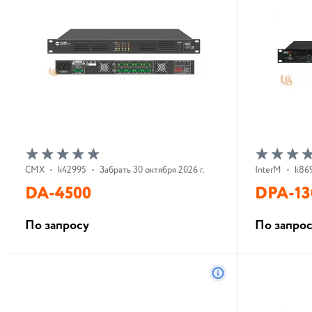
CMX
•
k42995
•
Забрать 30 октября 2026 г.
InterM
•
k86
DA-4500
DPA-1
По запросу
По запро