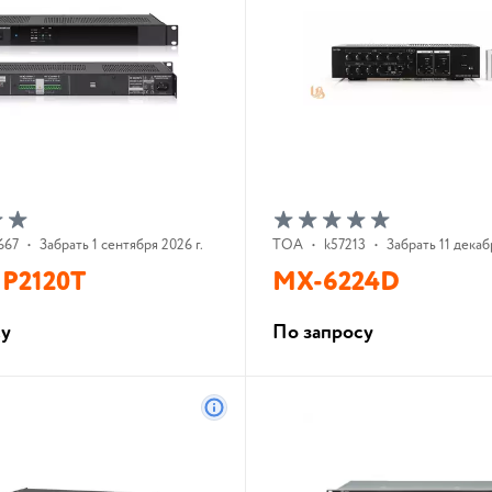
667
•
Забрать 1 сентября 2026 г.
TOA
•
k57213
•
Забрать 11 декаб
P2120T
MX-6224D
су
По запросу
В корзину
В корзину