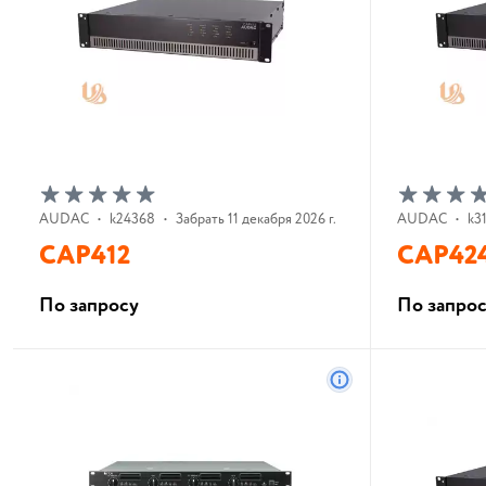
AUDAC
•
k24368
•
Забрать 11 декабря 2026 г.
AUDAC
•
k3
CAP412
CAP42
По запросу
По запро
В корзину