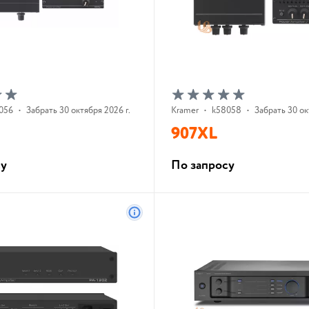
056
•
Забрать 30 октября 2026 г.
Kramer
•
k58058
•
Забрать 30 ок
907XL
су
По запросу
В корзину
В корзину