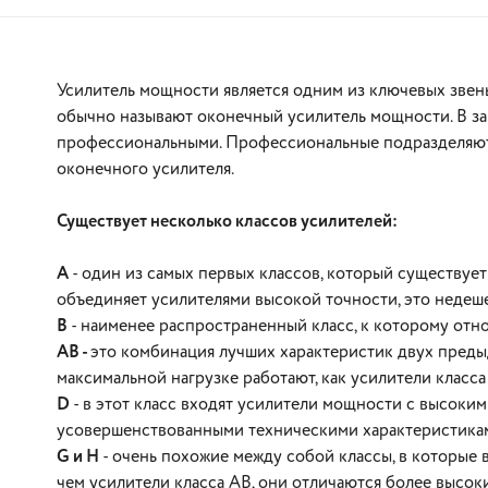
Усилитель мощности является одним из ключевых звень
обычно называют оконечный усилитель мощности. В з
профессиональными. Профессиональные подразделяются
оконечного усилителя.
Существует несколько классов усилителей:
В корзину
А
- один из самых первых классов, который существуе
объединяет усилителями высокой точности, это недеше
В
- наименее распространенный класс, к которому от
АВ -
это комбинация лучших характеристик двух преды
максимальной нагрузке работают, как усилители класса 
D
- в этот класс входят усилители мощности с высоки
усовершенствованными техническими характеристикам
G и H
- очень похожие между собой классы, в которые
чем усилители класса АВ, они отличаются более высо