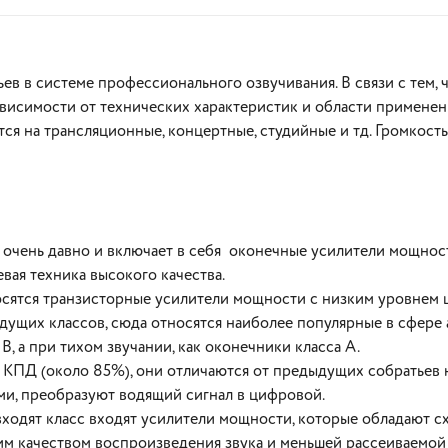
ев в системе профессионального озвучивания. В связи с тем, 
ависимости от технических характеристик и области примене
 на трансляционные, концертные, студийные и тд. Громкость
В корзину
В корзину
т очень давно и включает в себя оконечные усилители мощнос
вая техника высокого качества.
носятся транзисторные усилители мощности с низким уровне
дущих классов, сюда относятся наиболее популярные в сфере
В, а при тихом звучании, как оконечники класса А.
м КПД (около 85%), они отличаются от предыдущих собратьев
и, преобразуют водящий сигнал в цифровой.
 входят класс входят усилители мощности, которые обладают 
ким качеством воспроизведения звука и меньшей рассеиваемо