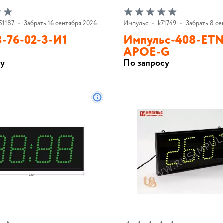
51187
•
Забрать 16 сентября 2026 г.
Импульс
•
k71749
•
Забрать 8 се
-76-02-З-И1
Импульс-408-ET
APOE-G
су
По запросу
В корзину
В корзину