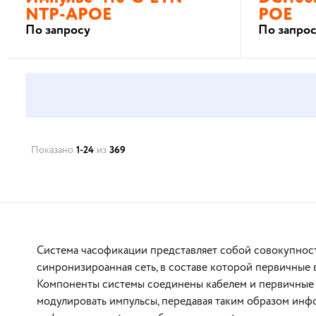
NTP-APOE
POE
По запросу
По запро
В корзину
Показано
1-24
из
369
Система часофикации представляет собой совокупност
синронизироанная сеть, в составе которой первичные в
Компоненты системы соединены кабелем и первичные 
модулировать импульсы, передавая таким образом инфо