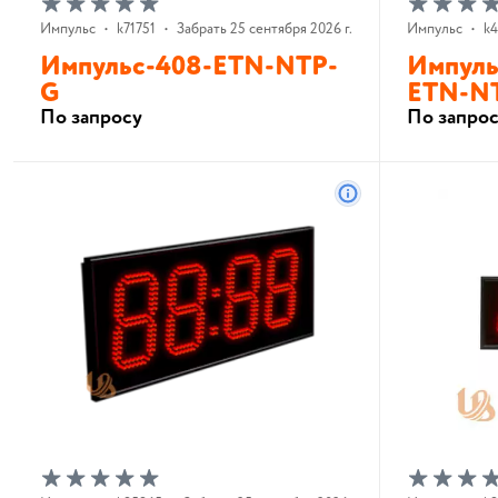
Импульс
•
k71751
•
Забрать 25 сентября 2026 г.
Импульс
•
k
Импульс-408-ETN-NTP-
Импуль
G
ETN-N
По запросу
По запро
В корзину