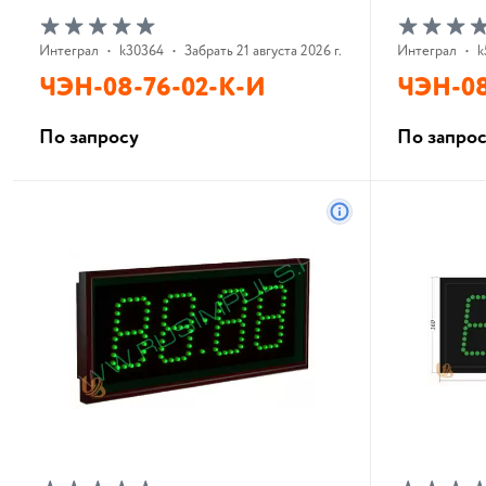
Интеграл
•
k30364
•
Забрать 21 августа 2026 г.
Интеграл
•
k
ЧЭН-08-76-02-К-И
ЧЭН-08
По запросу
По запро
В корзину