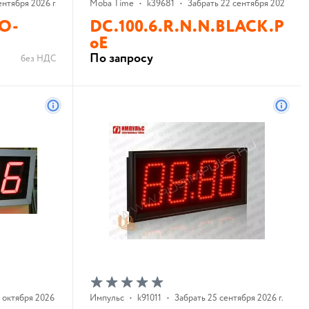
ентября 2026 г.
Moba Time
•
k39681
•
Забрать 22 сентября 2026 г.
RO-
DC.100.6.R.N.N.BLACK.P
oE
По запросу
без НДС
В корзину
 октября 2026 г.
Импульс
•
k91011
•
Забрать 25 сентября 2026 г.