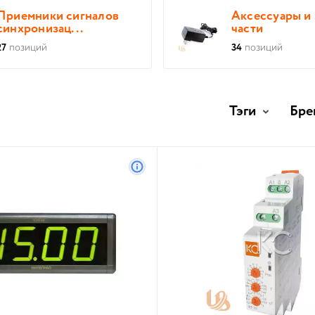
Приемники сигналов
Аксессуары и
синхронизац...
части
27
позиций
34
позиций
Тэги
Бре