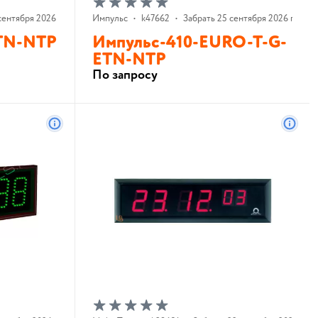
сентября 2026 г.
Импульс
•
k47662
•
Забрать 25 сентября 2026 г.
TN-NTP
Импульс-410-EURO-T-G-
ETN-NTP
По запросу
В корзину