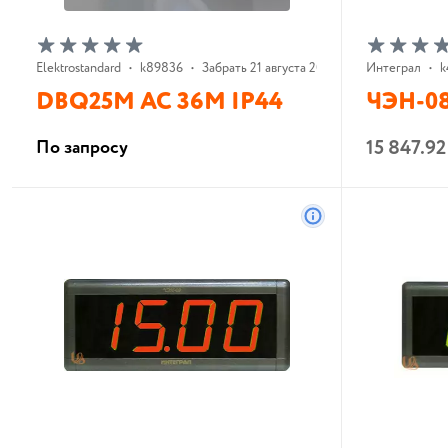
Elektrostandard
•
k89836
•
Забрать 21 августа 2026 г.
Интеграл
•
k
DBQ25M AC 36M IP44
ЧЭН-08
15 847.9
По запросу