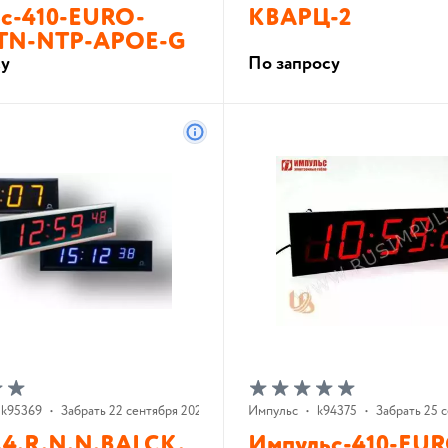
с-410-EURO-
КВАРЦ-2
TN-NTP-APOE-G
су
По запросу
В корзину
В корзину
k95369
•
Забрать 22 сентября 2026 г.
Импульс
•
k94375
•
Забрать 25 с
.4.R.N.N.BALCK.
Импульс-410-EU