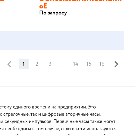
oE
По запросу
В корзину
1
2
3
14
15
16
...
стему единого времени на предприятии. Это
к стрелочные, так и цифровые вторичные часы.
и секундных импульсов. Первичные часы также могут
 необходима в том случае, если в сети используются