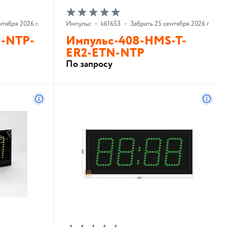
нтября 2026 г.
Импульс
•
k61653
•
Забрать 25 сентября 2026 г.
N-NTP-
Импульс-408-HMS-T-
ER2-ETN-NTP
По запросу
В корзину