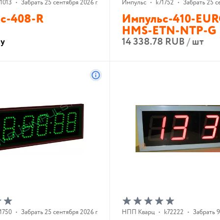
1013
•
Забрать 25 сентября 2026 г.
Импульс
•
k71752
•
Забрать 25 с
с-408-R
Импульс-410-EU
HMS-ETN-NTP-G
14 338.78 RUB
/
шт
су
В корзину
В корзину
1750
•
Забрать 25 сентября 2026 г.
НПП Кварц
•
k72222
•
Забрать 9