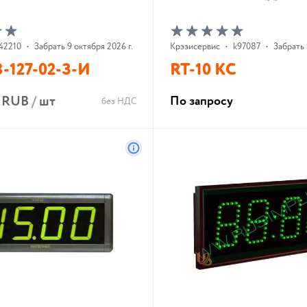
42210
•
Забрать 9 октября 2026 г.
Крэзисервис
•
k97087
•
Забрать 
-127-02-З-И
RT-10 КС
2 RUB
/
шт
По запросу
без НДС