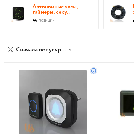
Автономные часы,
таймеры, секу...
46
позиций
Сначала популярные