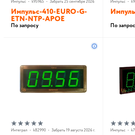
Импульс
•
k95965
•
Забрать 25 сентября 2026 г.
Импульс
•
k9
Импульс-410-EURO-G-
Импуль
ETN-NTP-APOE
По запросу
По запро
В корзину
Интеграл
•
k82990
•
Забрать 19 августа 2026 г.
Импульс
•
k7