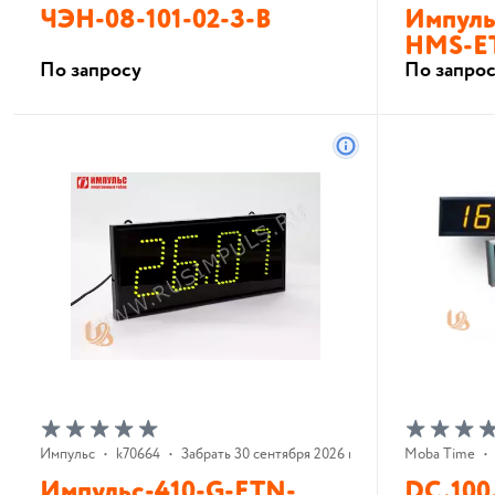
ЧЭН-08-101-02-З-В
Импуль
HMS-E
По запросу
По запро
В корзину
Импульс
•
k70664
•
Забрать 30 сентября 2026 г.
Moba Time
•
Импульс-410-G-ETN-
DC.100