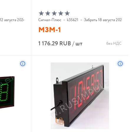
12 августа 2026 г.
Сигнал-Плюс
•
k35621
•
Забрать 18 августа 2026 г.
МЗМ-1
1 176.29 RUB
/
шт
без НДС