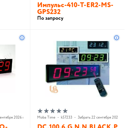
Импульс-410-T-ER2-MS-
GPS232
По запросу
В корзину
ентября 2026 г.
Moba Time
•
k57233
•
Забрать 22 сентября 2026 г.
RO-
DC.100.6.G.N.N.BLACK.P