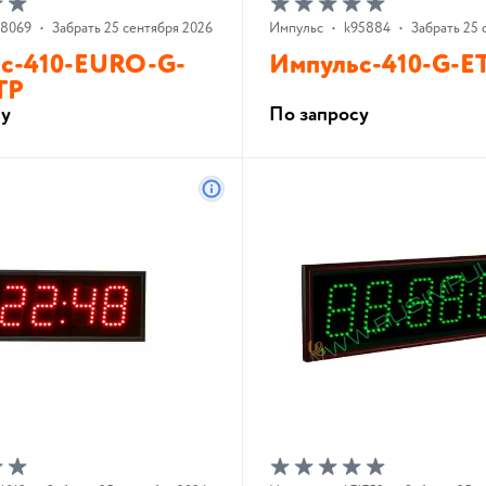
48069
•
Забрать 25 сентября 2026 г.
Импульс
•
k95884
•
Забрать 25 
с-410-EURO-G-
Импульс-410-G-E
TP
су
По запросу
В корзину
В корзину