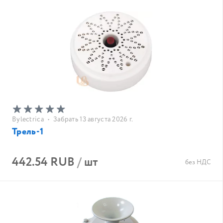
Bylectrica
•
Забрать 13 августа 2026 г.
Трель-1
442.54 RUB
/
шт
без НДС