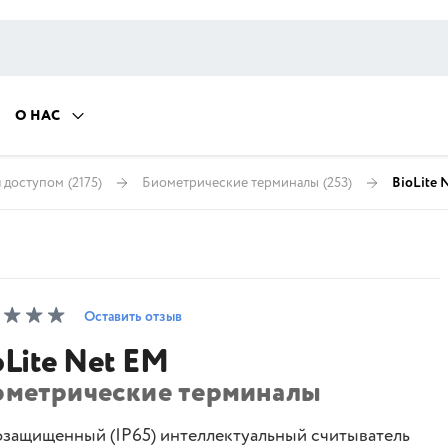
О НАС
я доступом
(2175)
Биометрические терминалы
(253)
BioLite 
Оставить отзыв
oLite Net EM
ометрические терминалы
озащищенный (IP65) интеллектуальный считыватель