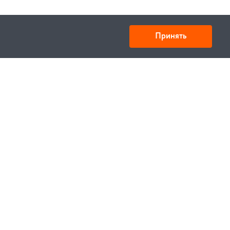
Принять
ООО «Спецтехника» ИНН 6730028909 КПП
673001001
Юридический адрес: 214000,г. Смоленск,
ул.Октябрьской революции 9, корп.1 кв.405