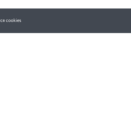
ся cookies
Наши соц. сети:
ной оферты
Facebook
е
Instagram
ВКонтакте