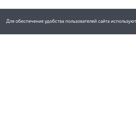
Для обеспечения удобства пользователей сайта используют
Как купить
Услуги
Заказ
Договор публич
Оплата
Проектировани
Доставка
Монтаж