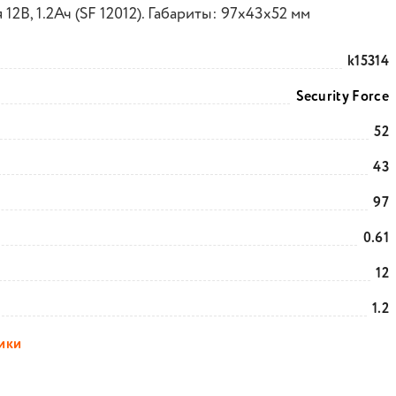
12В, 1.2Ач (SF 12012). Габариты: 97x43x52 мм
k15314
Security Force
52
43
97
0.61
12
1.2
тики