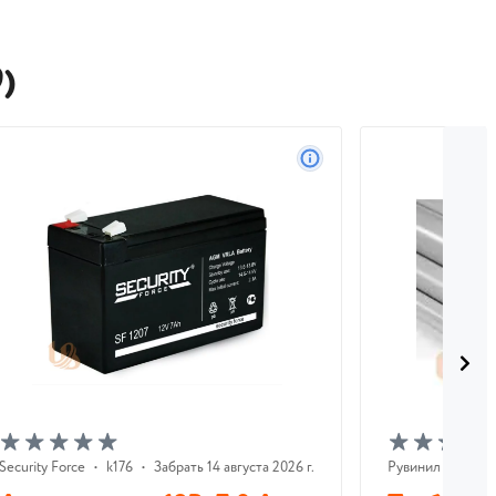
)
Security Force
•
k176
•
Забрать 14 августа 2026 г.
Рувинил
•
k375