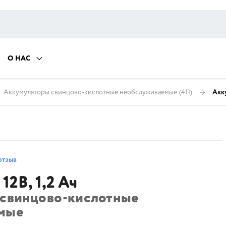
О НАС
Аккумуляторы свинцово-кислотные необслуживаемые
(411)
Акку
отзыв
12В, 1,2 Ач
 свинцово-кислотные
мые