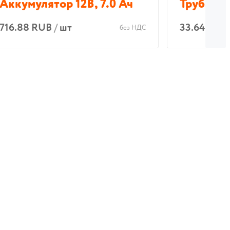
Аккумулятор 12В, 7.0 Ач
Труба 25
716.88 RUB
/
шт
33.64 RUB
без НДС