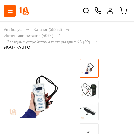
Унибелус
Каталог
(58253)
Источники питания
(4074)
Зарядные устройства и тестеры для АКБ
(39)
SKAT-T-AUTO
+2