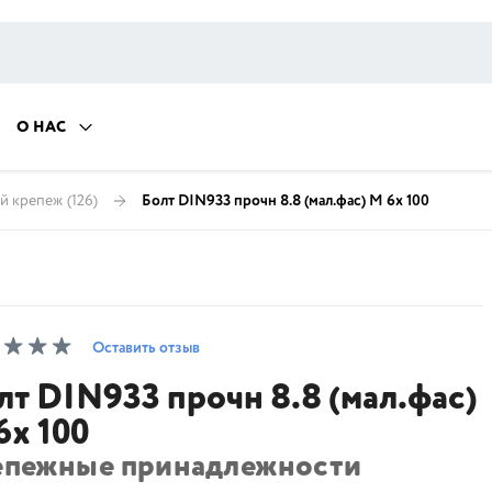
О НАС
й крепеж
(126)
Болт DIN933 прочн 8.8 (мал.фас) М 6х 100
Оставить отзыв
лт DIN933 прочн 8.8 (мал.фас)
6х 100
епежные принадлежности