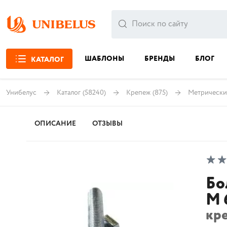
ШАБЛОНЫ
БРЕНДЫ
БЛОГ
КАТАЛОГ
Унибелус
Каталог
(58240)
Крепеж
(875)
Метрически
ОПИСАНИЕ
ОТЗЫВЫ
Бо
М 
кр