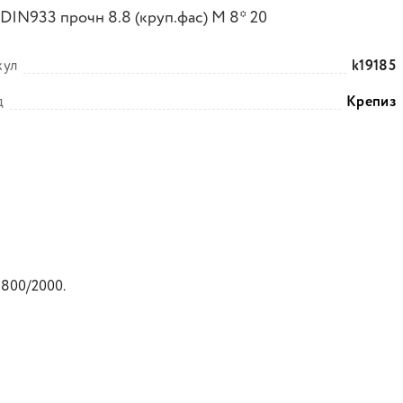
 DIN933 прочн 8.8 (круп.фас) М 8* 20
кул
k19185
д
Крепиз
1800/2000.