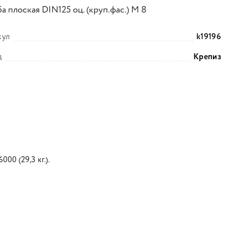
 плоская DIN125 оц. (круп.фас.) М 8
кул
k19196
д
Крепиз
00 (29,3 кг.).