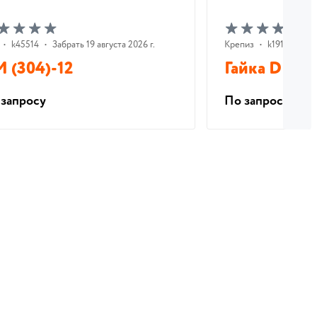
•
k45514
•
Забрать 19 августа 2026 г.
Крепиз
•
k19193
•
За
 (304)-12
Гайка DIN93
 запросу
По запросу