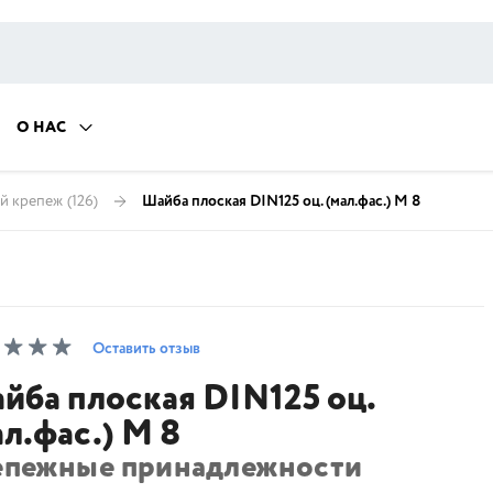
О НАС
й крепеж
(126)
Шайба плоская DIN125 оц. (мал.фас.) М 8
Оставить отзыв
йба плоская DIN125 оц.
ал.фас.) М 8
епежные принадлежности