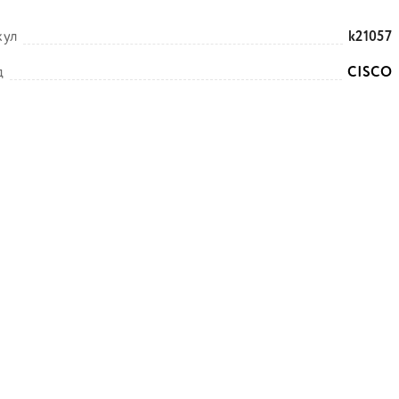
кул
k21057
д
CISCO