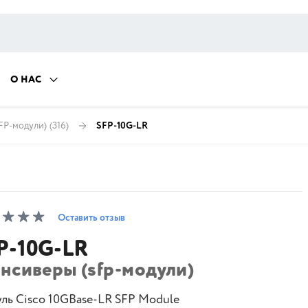
О НАС
FP-модули)
(316)
SFP-10G-LR
Оставить отзыв
P-10G-LR
ансиверы (sfp-модули)
ль Cisco 10GBase-LR SFP Module