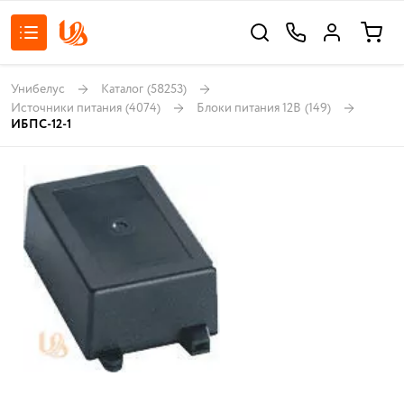
Унибелус
Каталог
(58253)
Источники питания
(4074)
Блоки питания 12В
(149)
ИБПС-12-1