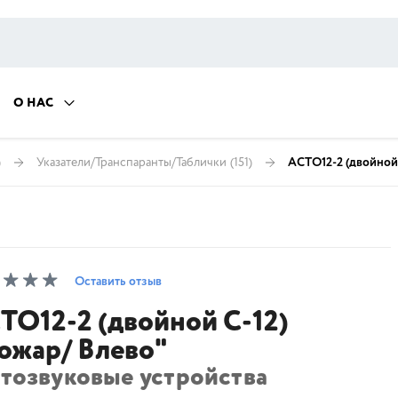
О НАС
)
Указатели/Транспаранты/Таблички
(151)
АСТО12-2 (двойной 
Оставить отзыв
ТО12-2 (двойной С-12)
ожар/ Влево"
етозвуковые устройства