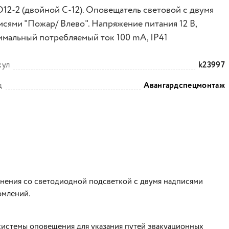
12-2 (двойной С-12). Оповещатель световой с двумя
исями "Пожар/ Влево". Напряжение питания 12 B,
имальный потребляемый ток 100 mA, IP41
кул
k23997
д
Авангардспецмонтаж
нения со светодиодной подсветкой с двумя надписями
омлений.
системы оповещения для указания путей эвакуационных