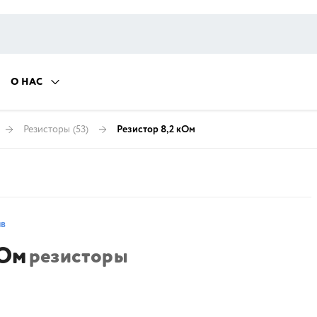
О НАС
Резисторы
(53)
Резистор 8,2 кОм
ыв
кОм
резисторы