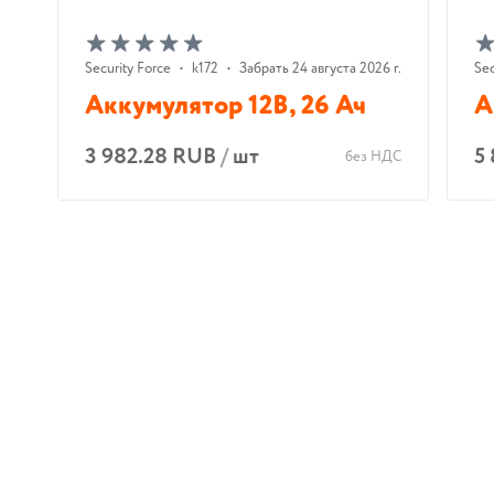
Security Force
•
k172
•
Забрать 24 августа 2026 г.
Sec
Аккумулятор 12В, 26 Ач
А
3 982.28 RUB
/
шт
5
без НДС