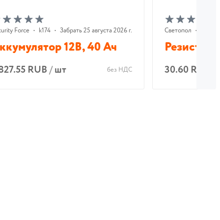
urity Force
•
k174
•
Забрать 25 августа 2026 г.
Светопол
•
k3809
ккумулятор 12В, 40 Ач
Резистор 
 827.55 RUB
/
шт
30.60 RUB
/
без НДС