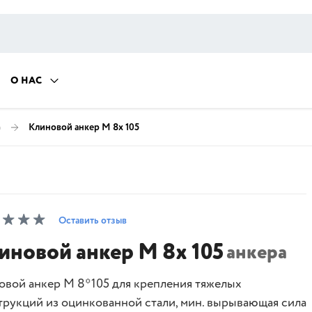
О НАС
)
Клиновой анкер M 8х 105
Оставить отзыв
иновой анкер M 8х 105
анкера
овой анкер M 8*105 для крепления тяжелых
трукций из оцинкованной стали, мин. вырывающая сила