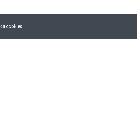
ся cookies
Наши соц. сети:
ной оферты
Facebook
е
Instagram
ВКонтакте