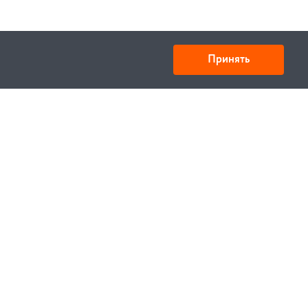
Принять
ООО «Спецтехника» ИНН 6730028909 КПП
673001001
Юридический адрес: 214000,г. Смоленск,