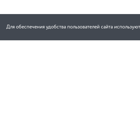
Для обеспечения удобства пользователей сайта используют
Как купить
Услуги
Заказ
Договор публич
Оплата
Проектировани
Доставка
Монтаж