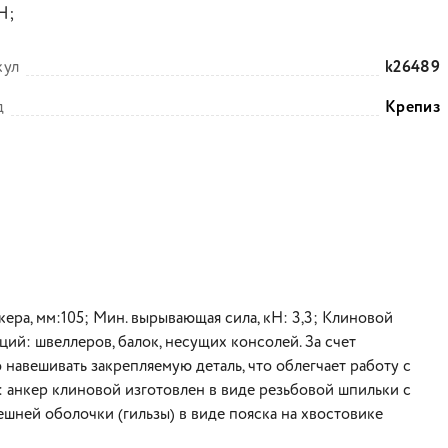
Н;
кул
k26489
д
Крепиз
кера, мм:105; Мин. вырывающая сила, кН: 3,3; Клиновой
ий: швеллеров, балок, несущих консолей. За счет
навешивать закрепляемую деталь, что облегчает работу с
 анкер клиновой изготовлен в виде резьбовой шпильки с
шней оболочки (гильзы) в виде пояска на хвостовике