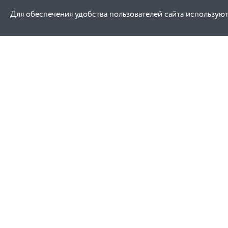
Для обеспечения удобства пользователей сайта используют
Как купить
Услуги
Заказ
Договор публич
Оплата
Проектировани
Доставка
Монтаж
Гарантия
Обучение техни
эксплуатации
Замена и возврат