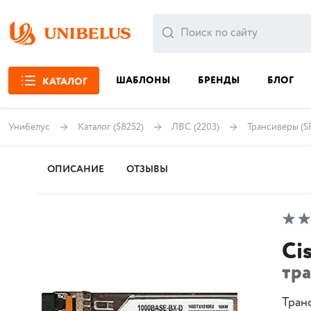
ШАБЛОНЫ
БРЕНДЫ
БЛОГ
КАТАЛОГ
Унибелус
Каталог
(58252)
ЛВС
(2203)
Трансиверы (S
ОПИСАНИЕ
ОТЗЫВЫ
Ci
тр
Тран