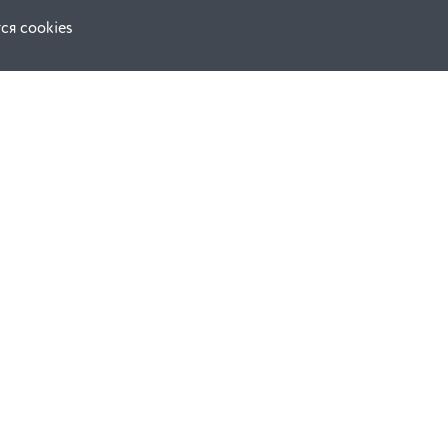
ся cookies
Наши соц. сети:
ной оферты
Facebook
е
Instagram
ВКонтакте
ческой