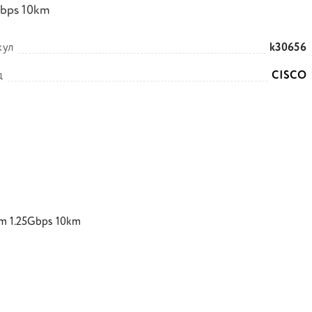
Gbps 10km
кул
k30656
д
CISCO
m 1.25Gbps 10km