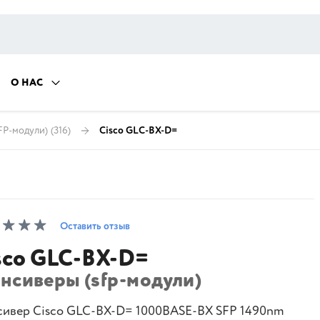
О НАС
FP-модули)
(316)
Cisco GLC-BX-D=
Оставить отзыв
sco GLC-BX-D=
ансиверы (sfp-модули)
сивер Cisco GLC-BX-D= 1000BASE-BX SFP 1490nm