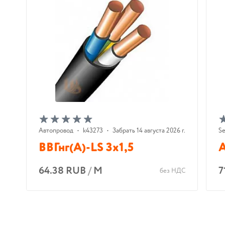
Автопровод
•
k43273
•
Забрать 14 августа 2026 г.
Se
ВВГнг(А)-LS 3х1,5
А
64.38 RUB
/
М
7
без НДС