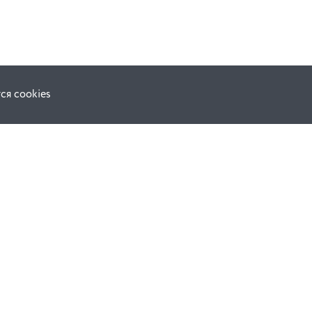
ся cookies
Наши соц. сети:
ной оферты
Facebook