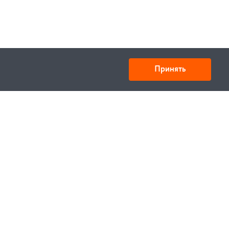
Принять
ООО «Спецтехника» ИНН 6730028909 КПП
673001001