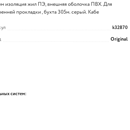
ем изоляция жил ПЭ, внешняя оболочка ПВХ. Для
енней прокладки , бухта 305м. серый. Кабе
кул
k32870
д
Original
ьных систем: