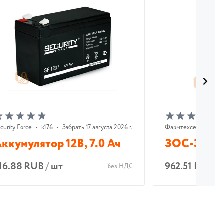
curity Force
•
k176
•
Забрать 17 августа 2026 г.
Фармтехсервис
•
ккумулятор 12В, 7.0 Ач
ЗОС-3М
16.88 RUB
/
шт
962.51 RUB
без НДС