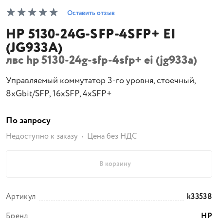
Оставить отзыв
HP 5130-24G-SFP-4SFP+ EI
(JG933A)
лвс hp 5130-24g-sfp-4sfp+ ei (jg933a)
Управляемый коммутатор 3-го уровня, стоечный,
8xGbit/SFP, 16xSFP, 4xSFP+
По запросу
Недоступно к заказу
Цена без НДС
В корзину
Артикул
k33538
Бренд
HP