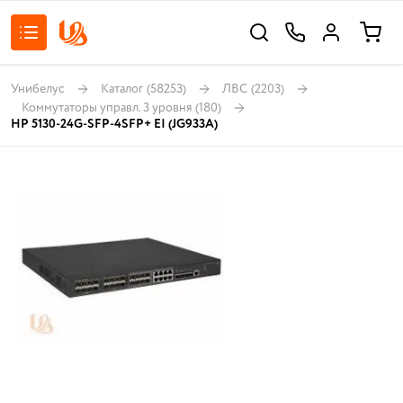
Унибелус
Каталог
(58253)
ЛВС
(2203)
Коммутаторы управл. 3 уровня
(180)
HP 5130-24G-SFP-4SFP+ EI (JG933A)