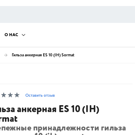
О НАС
Гильза анкерная ES 10 (IH) Sormat
Оставить отзыв
льза анкерная ES 10 (IH)
rmat
епежные принадлежности гильза