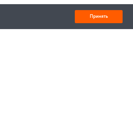
Принять
ООО «Спецтехника» ИНН 6730028909 КПП
673001001
Юридический адрес: 214000,г. Смоленск,
ул.Октябрьской революции 9, корп.1 кв.405
ОКПО-44693493; ОКОГУ-49011;