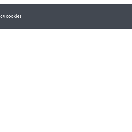
ся cookies
Наши соц. сети:
ной оферты
Facebook
е
Instagram
ВКонтакте
ческой