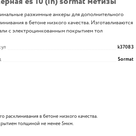
ерная es 10 (ih) sormat метизы
инальные разжимные анкеры для дополнительного
линивания в бетоне низкого качества. Изготавливаются
тали с электроцинкованным покрытием тол
кул
k37083
д
Sormat
 расклинивания в бетоне низкого качества.
крытием толщиной не менее 5мкм.