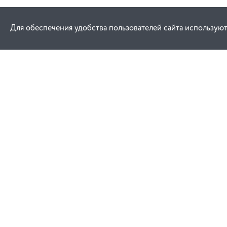
Для обеспечения удобства пользователей сайта используют
Как купить
Услуги
Заказ
Договор публич
Оплата
Проектировани
Доставка
Монтаж
Гарантия
Обучение техни