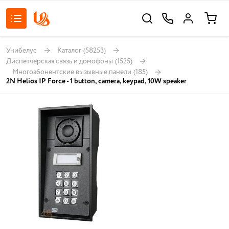
Унибелус
Каталог
(58253)
Диспетчерская связь и домофоны
(1525)
Многоабонентские вызывные панели
(185)
2N Helios IP Force - 1 button, camera, keypad, 10W speaker