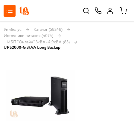
Унибелус
Каталог
(58248)
Источники питания
(4074)
ИБП "Онлайн" 3кВА - 4,9кВА
(83)
UPS2000-G 3kVA Long Backup