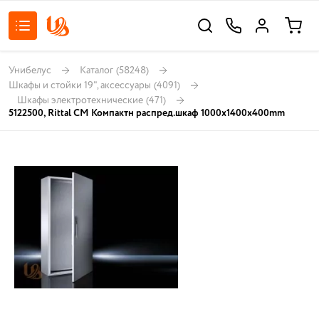
Унибелус
Каталог
(58248)
Шкафы и стойки 19", аксессуары
(4091)
Шкафы электротехнические
(471)
5122500, Rittal CM Компактн распред.шкаф 1000x1400x400mm