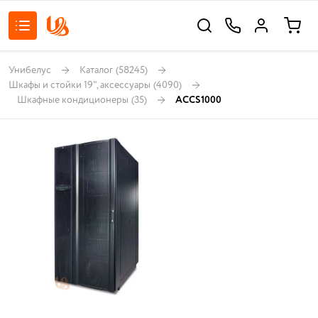
Унибелус
Каталог
(58245)
Шкафы и стойки 19", аксессуары
(4090)
Шкафные кондиционеры
(35)
ACCS1000