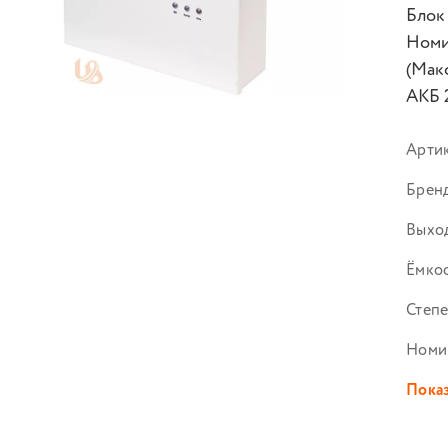
Блок
Номи
(Макс
АКБ 
Арти
Брен
Выход
Ёмко
Степе
Номи
Показ