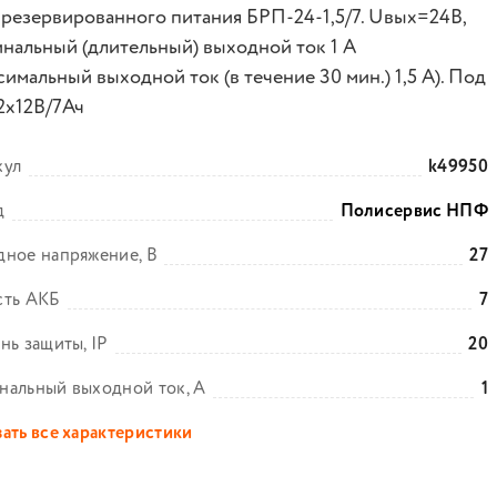
 резервированного питания БРП-24-1,5/7. Uвых=24В,
нальный (длительный) выходной ток 1 А
имальный выходной ток (в течение 30 мин.) 1,5 А). Под
2х12В/7Ач
кул
k49950
д
Полисервис НПФ
ное напряжение, В
27
сть АКБ
7
нь защиты, IP
20
нальный выходной ток, А
1
ать все характеристики