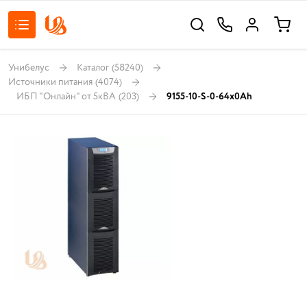
Унибелус
Каталог
(58240)
Источники питания
(4074)
ИБП "Онлайн" от 5кВА
(203)
9155-10-S-0-64x0Ah