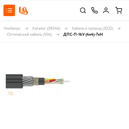
Унибелус
Каталог
(58246)
Кабель и провод
(3032)
Оптический кабель
(506)
ДПС-П-16У (4х4)-7кН