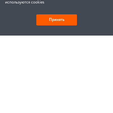
используются cookies
Принять
Как купить
Заказ
Оплата
Доставка
Гарантия
Замена и возврат
Услуги
Договор публичной оферты