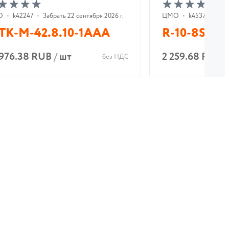
О
•
k42247
•
Забрать 22 сентября 2026 г.
ЦМО
•
k45374
•
Заб
К-М-42.8.10-1ААА
R-10-8S-V-
 976.38 RUB
/
шт
2 259.68 RUB
без НДС