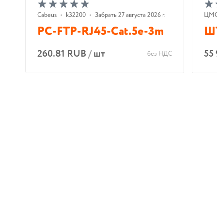
Cabeus
•
k32200
•
Забрать 27 августа 2026 г.
ЦМ
PC-FTP-RJ45-Cat.5e-3m
ШТ
260.81 RUB
/
шт
55
без НДС