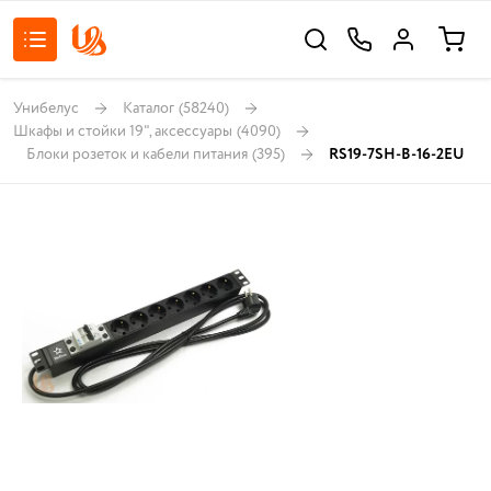
Унибелус
Каталог
(58240)
Шкафы и стойки 19", аксессуары
(4090)
Блоки розеток и кабели питания
(395)
RS19-7SH-B-16-2EU