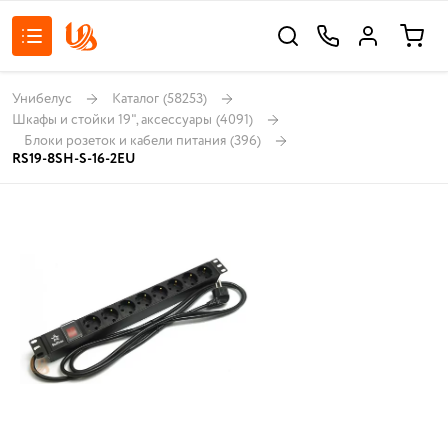
Унибелус
Каталог
(58253)
Шкафы и стойки 19", аксессуары
(4091)
Блоки розеток и кабели питания
(396)
RS19-8SH-S-16-2EU