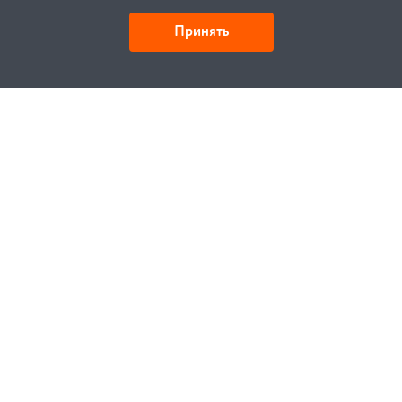
Принять
Как купить
Заказ
Оплата
Доставка
Гарантия
Замена и возврат
Услуги
Договор публичной оферты
Проектирование
Монтаж