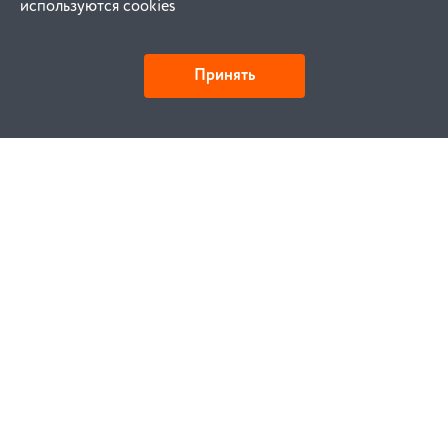
используются cookies
Принять
Как купить
Заказ
Оплата
Доставка
Гарантия
Замена и возврат
Услуги
Договор публичной оферты