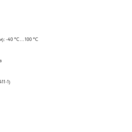
 -40 °C ... 100 °C
в
11-1)