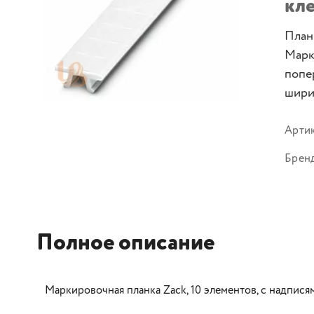
кл
План
Марк
попер
ширин
Арти
Брен
Полное описание
Маркировочная планка Zack, 10 элементов, с надпися