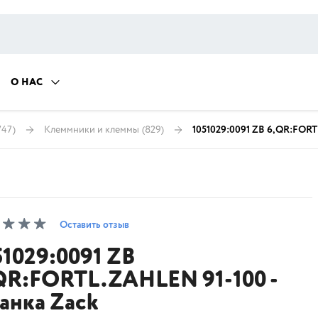
О НАС
747)
Клеммники и клеммы
(829)
1051029:0091 ZB 6,QR:FORT
Оставить отзыв
51029:0091 ZB
QR:FORTL.ZAHLEN 91-100 -
анка Zack