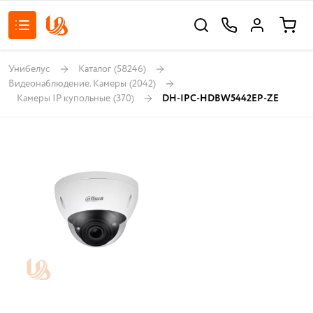
Унибелус
Каталог
(58246)
Видеонаблюдение. Камеры
(2042)
Камеры IP купольные
(370)
DH-IPC-HDBW5442EP-ZE