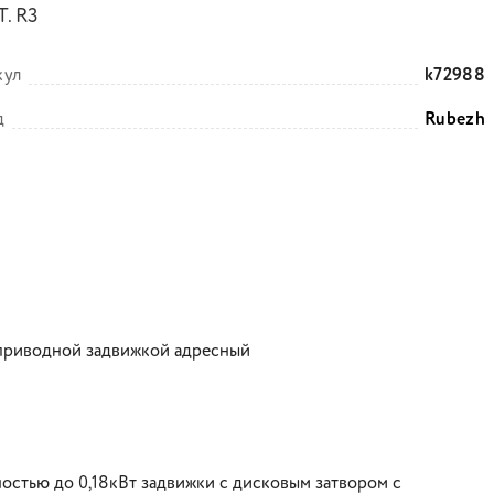
. R3
кул
k72988
д
Rubezh
оприводной задвижкой адресный
стью до 0,18кВт задвижки с дисковым затвором с