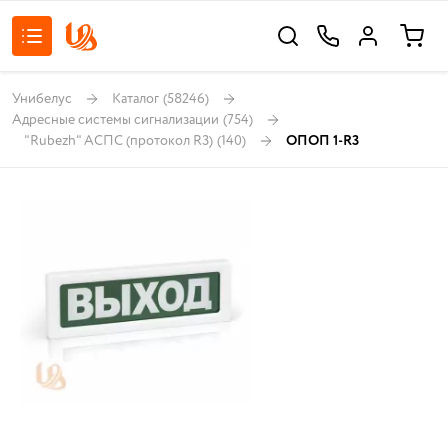
Унибелус
Каталог
(58246)
Адресные системы сигнализации
(754)
"Rubezh" АСПС (протокол R3)
(140)
ОПОП 1-R3