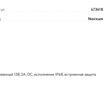
кул
k73418
д
Novicam
ванный 12В, 2А, DC, исполнение IP68, встроенная защита