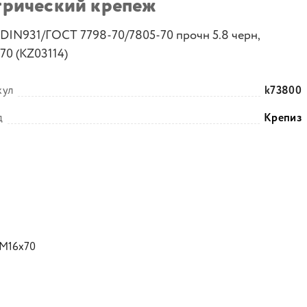
трический крепеж
 DIN931/ГОСТ 7798-70/7805-70 прочн 5.8 черн,
70 (KZ03114)
кул
k73800
д
Крепиз
 M16х70