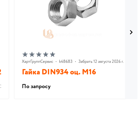
ХартГруппСервис
•
k48683
•
Забрать 12 августа 2026 г.
2
Гайка DIN934 оц. М16
По запросу
С