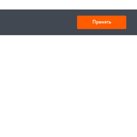
Принять
ООО «Спецтехника» ИНН 6730028909 КПП
673001001
Юридический адрес: 214000,г. Смоленск,
ул.Октябрьской революции 9, корп.1 кв.405