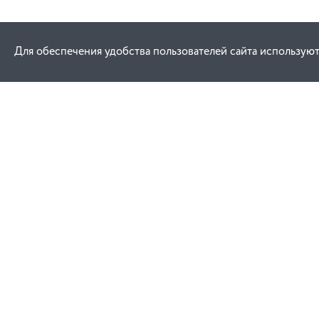
Для обеспечения удобства пользователей сайта используют
Как купить
Услуги
Заказ
Договор публич
Оплата
Проектировани
Доставка
Монтаж