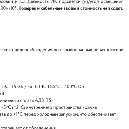
юсовки и КЗ. Дальность ИК подсветки (м)/угол освещения
100м/10°.
Козырек и кабельные вводы в стоимость не входят.
еского видеонаблюдения во взрывоопасных зонах классов
 T6…Т5 Gb / Ex tb IIIC T85°C …100°C Db
68
иниевого сплава АД31Т5
+5ºС (±2ºС) внутреннего пространства кожуха
ва до +1°С перед холодным запуском, что обеспечивает
отвращает от обледенения