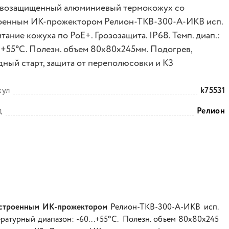
возащищенный алюминиевый термокожух со
оенным ИК-прожектором Релион-ТКВ-300-А-ИКВ исп.
итание кожуха по PoE+. Грозозащита. IP68. Темп. диап.:
..+55°С. Полезн. объем 80х80х245мм. Подогрев,
дный старт, защита от переполюсовки и КЗ
кул
k75531
д
Релион
встроенным ИК-прожектором
Релион-ТКВ-300-А-ИКВ исп.
пературный диапазон: -60...+55°С. Полезн. объем 80х80х245