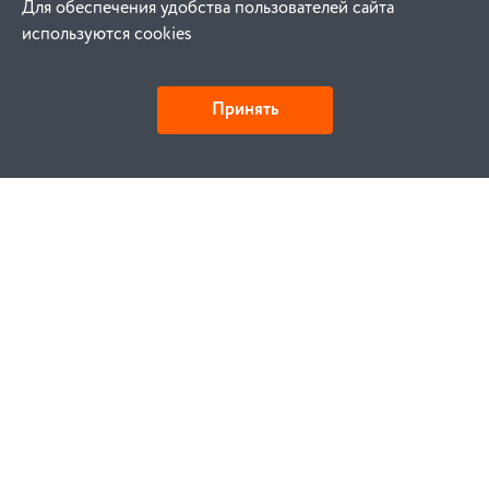
Для обеспечения удобства пользователей сайта
используются cookies
Принять
Как купить
Заказ
Оплата
Доставка
Гарантия
Замена и возврат
Услуги
Договор публичной оферты