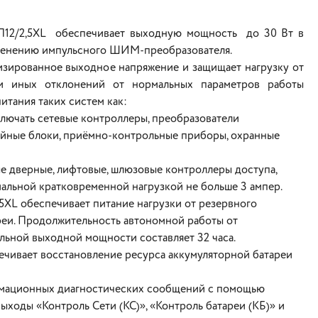
П12/2,5XL обеспечивает выходную мощность до 30 Вт в
именению импульсного ШИМ-преобразователя.
изированное выходное напряжение и защищает нагрузку от
 и иных отклонений от нормальных параметров работы
питания таких систем как:
лючать сетевые контроллеры, преобразователи
ейные блоки, приёмно-контрольные приборы, охранные
ые дверные, лифтовые, шлюзовые контроллеры доступа,
мальной кратковременной нагрузкой не больше 3 ампер.
XL обеспечивает питание нагрузки от резервного
реи. Продолжительность автономной работы от
льной выходной мощности составляет 32 часа.
ечивает восстановление ресурса аккумуляторной батареи
рмационных диагностических сообщений с помощью
ходы «Контроль Сети (КС)», «Контроль батареи (КБ)» и