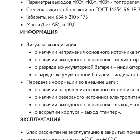
Параметры выходов «КС», «КБ», «КВ» - «оптореле», 
Степень защиты оболочкой по ГОСТ 14254-96 IP 
Габариты, мм 654 х 210 х 175
Масса (без АБ), кг 10,0
ИНФОРМАЦИЯ
Визуальная индикация:
о наличии напряжения основного источника эл
о наличии выходного напряжения – индикатор 
о разряде аккумуляторной батареи – индикатор
о заряде аккумуляторной батареи – индикатор 
Передача информации во внешние цепи:
о наличии напряжения основного источника эл
о наличии резервного источника электропитан
о наличии выходного напряжения – выход «кон
о вскрытии корпуса – выход «тампер».
ЭКСПЛУАТАЦИЯ
Блок рассчитан на эксплуатацию в закрытых пом
диапазон температур от +5° С. до +40° С.;