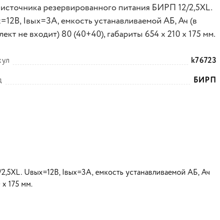
 источника резервированного питания БИРП 12/2,5XL.
=12В, Iвых=3A, емкость устанавливаемой АБ, Ач (в
ект не входит) 80 (40+40), габариты 654 х 210 х 175 мм.
кул
k76723
д
БИРП
,5XL. Uвых=12В, Iвых=3A, емкость устанавливаемой АБ, Ач
 х 175 мм.