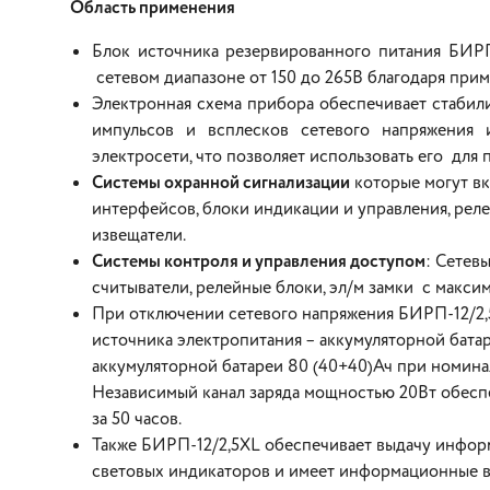
Область применения
Блок источника резервированного питания БИР
сетевом диапазоне от 150 до 265В благодаря пр
Электронная схема прибора обеспечивает стабил
импульсов и всплесков сетевого напряжения
электросети, что позволяет использовать его для 
Системы охранной сигнализации
которые могут вк
интерфейсов, блоки индикации и управления, рел
извещатели.
Системы контроля и управления доступом
: Сетев
считыватели, релейные блоки, эл/м замки с макси
При отключении сетевого напряжения БИРП-12/2,5
источника электропитания – аккумуляторной бата
аккумуляторной батареи 80 (40+40)Ач при номина
Независимый канал заряда мощностью 20Вт обесп
за 50 часов.
Также БИРП-12/2,5XL обеспечивает выдачу инфо
световых индикаторов и имеет информационные вы