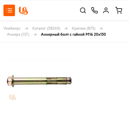
Унибелус
Каталог
(58240)
Крепеж
(875)
Анкера
(137)
Анкерный болт с гайкой М16 20х150