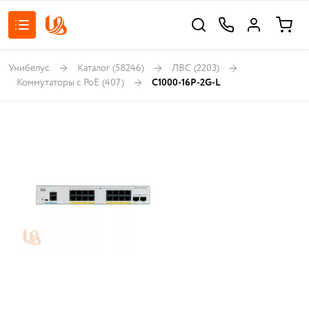
Унибелус
Каталог
(58246)
ЛВС
(2203)
Коммутаторы с PoE
(407)
C1000-16P-2G-L