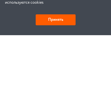
используются cookies
Принять
Как купить
Заказ
Оплата
Доставка
Гарантия
Замена и возврат
Услуги
Договор публичной оферты