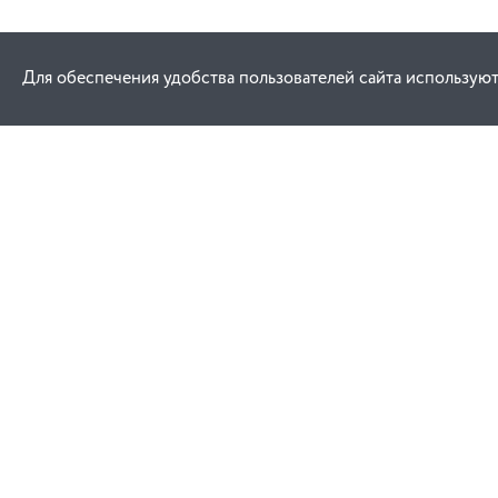
Для обеспечения удобства пользователей сайта используют
Как купить
Услуги
Заказ
Договор публич
Оплата
Проектировани
Доставка
Монтаж