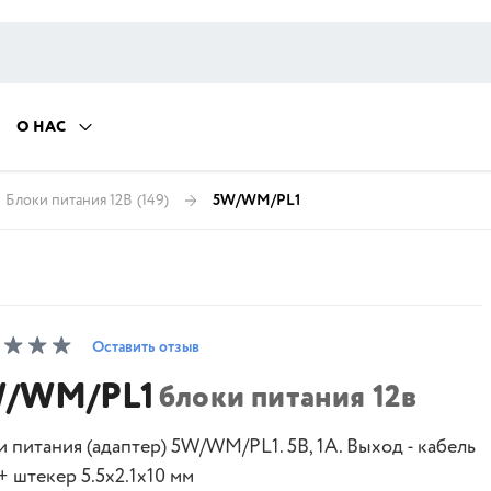
О НАС
Блоки питания 12В
(149)
5W/WM/PL1
Оставить отзыв
/WM/PL1
блоки питания 12в
 питания (адаптер) 5W/WM/PL1. 5В, 1А. Выход - кабель
 + штекер 5.5х2.1х10 мм