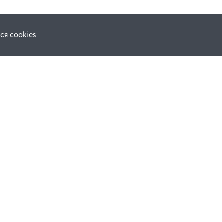
ся cookies
Наши соц. сети:
ной оферты
Facebook
е
Instagram
ВКонтакте