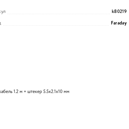
кул
k80219
д
Faraday
абель 1.2 м + штекер 5.5х2.1х10 мм