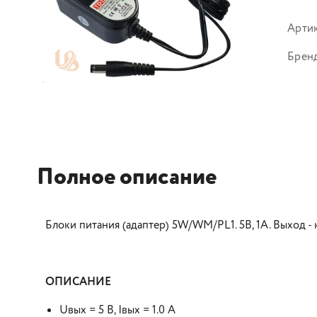
Арти
Брен
Полное описание
Блоки питания (адаптер) 5W/WM/PL1. 5В, 1А. Выход - к
ОПИСАНИЕ
Uвых = 5 В, Iвых = 1.0 А