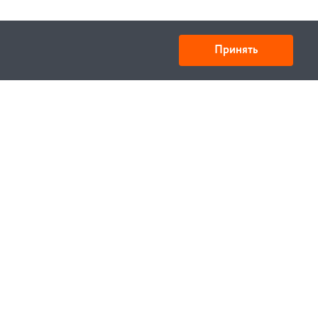
Принять
ООО «Спецтехника» ИНН 6730028909 КПП
673001001
Юридический адрес: 214000,г. Смоленск,
ул.Октябрьской революции 9, корп.1 кв.405