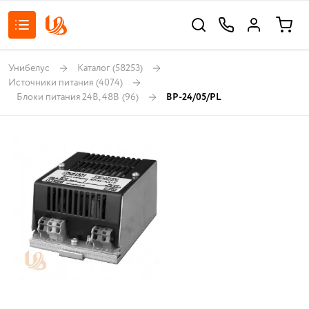
Унибелус
Каталог
(58253)
Источники питания
(4074)
Блоки питания 24В, 48В
(96)
BP-24/05/РL